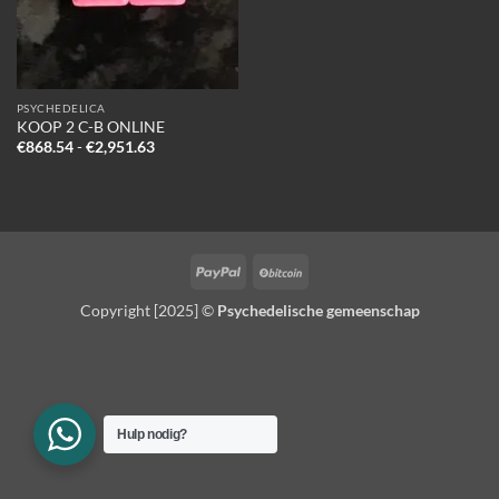
PSYCHEDELICA
KOOP 2 C-B ONLINE
Prijsklasse:
€
868.54
-
€
2,951.63
€868.54
tot
€2,951.63
PayPal
BitCoin
Copyright [2025] ©
Psychedelische gemeenschap
Hulp nodig?