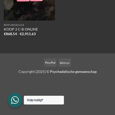
PSYCHEDELICA
KOOP 2 C-B ONLINE
Prijsklasse:
€
868.54
-
€
2,951.63
€868.54
tot
€2,951.63
PayPal
BitCoin
Copyright [2025] ©
Psychedelische gemeenschap
Hulp nodig?