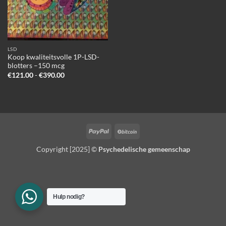
LSD
Koop kwaliteitsvolle 1P-LSD-
blotters –150 mcg
Prijsklasse:
€
121.00
-
€
390.00
€121.00
tot
€390.00
PayPal
BitCoin
Copyright [2025] ©
Psychedelische gemeenschap
Hulp nodig?