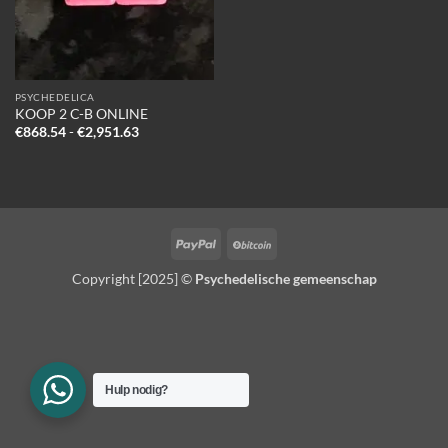
PSYCHEDELICA
KOOP 2 C-B ONLINE
Prijsklasse:
€
868.54
-
€
2,951.63
€868.54
tot
€2,951.63
PayPal
BitCoin
Copyright [2025] ©
Psychedelische gemeenschap
Hulp nodig?