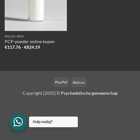
PSILOCYBIN
PCP-poeder online kopen
Prijsklasse:
€
117.76
-
€
824.19
€117.76
tot
€824.19
PayPal
BitCoin
Copyright [2025] ©
Psychedelische gemeenschap
Hulp nodig?