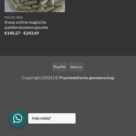
PSILOCYBIN
Koop online magische
paddenstoelencapsules
Prijsklasse:
€
140.27
-
€
243.69
€140.27
tot
€243.69
PayPal
BitCoin
Copyright [2025] ©
Psychedelische gemeenschap
Hulp nodig?